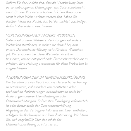
Sofern Sie der Ansicht sind, dass die Verarbeitung Ihrer
personenbezogenen Daten gegen das Datenschutzrecht
verstößt oder Ihre datenschutzrechtlichen Ansprüche
sonst in einer Weise verletzt worden sind, haben Sie
darüber hinaus das Recht, sich bei der sachlich zuständigen
Aufsichtsbehörde zu beschweren.
VERLINKUNGEN AUF ANDERE WEBSEITEN
Sofern auf unserer Webseite Verlinkungen auf andere
Webseiten stattfinden, so weisen wir darauf hin, dass
unsere Datenschutzerklärung nicht für diese Webseiten
gilt. Wir ersuchen Sie, diese Webseiten direkt zu
besuchen, um die entsprechende Datenschutzerklärung zu
erhalten. Eine Haftung unsererseits für diese Webseiten ist
ausgeschlossen.
ÄNDERUNGEN DER DATENSCHUTZERKLÄRUNG
Wir behalten uns das Recht vor, die Datenschutzerklärung
zu aktualisieren, insbesondere um rechtlichen oder
technischen Anforderungen nachzukommen sowie bei
Änderungen unserer Dienstleistungen oder
Datenverarbeitungen. Sofern Ihre Einwilligung erforderlich
ist oder Bestandteile der Datenschutzerklärung
Regelungen des Vertragsverhältnisses mit Ihnen enthalten,
erfolgen die Änderungen nur Ihrer Zustimmung. Wir bitten
Sie, sich regelmäßig über den Inhalt der
Datenschutzerklärung zu informieren.