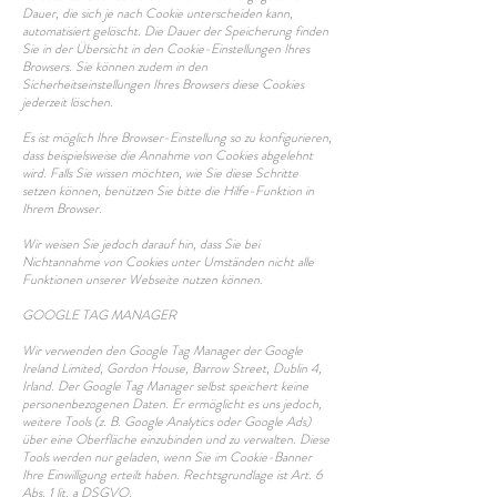
Dauer, die sich je nach Cookie unterscheiden kann,
automatisiert gelöscht. Die Dauer der Speicherung finden
Sie in der Übersicht in den Cookie-Einstellungen Ihres
Browsers. Sie können zudem in den
Sicherheitseinstellungen Ihres Browsers diese Cookies
jederzeit löschen.
Es ist möglich Ihre Browser-Einstellung so zu konfigurieren,
dass beispielsweise die Annahme von Cookies abgelehnt
wird. Falls Sie wissen möchten, wie Sie diese Schritte
setzen können, benützen Sie bitte die Hilfe-Funktion in
Ihrem Browser.
Wir weisen Sie jedoch darauf hin, dass Sie bei
Nichtannahme von Cookies unter Umständen nicht alle
Funktionen unserer Webseite nutzen können.
GOOGLE TAG MANAGER
Wir verwenden den Google Tag Manager der Google
Ireland Limited, Gordon House, Barrow Street, Dublin 4,
Irland. Der Google Tag Manager selbst speichert keine
personenbezogenen Daten. Er ermöglicht es uns jedoch,
weitere Tools (z. B. Google Analytics oder Google Ads)
über eine Oberfläche einzubinden und zu verwalten. Diese
Tools werden nur geladen, wenn Sie im Cookie-Banner
Ihre Einwilligung erteilt haben. Rechtsgrundlage ist Art. 6
Abs. 1 lit. a DSGVO.