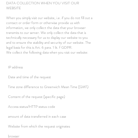
DATA COLLECTION WHEN YOU VISIT OUR
WEBSITE
When you simply visit our website, i.e. if you do not fill out a
contact or order form or otherwise provide us with
information, we only collect the data that your browser
transmits to our server. We only collect the data that is
technically necessary for us to display our website to you
and to ensure the stability and security of our website. The
legal basis for this is Art. 6 para. 1 lit. f GDPR.
We collect the following data when you visit our website:
IP address
Date and time of the request
Time zone difference to Greenwich Mean Time (GMT)
Content of the request (specific page)
Access status/HTTP status code
amount of data transferred in each case
Website from which the request originates
browser