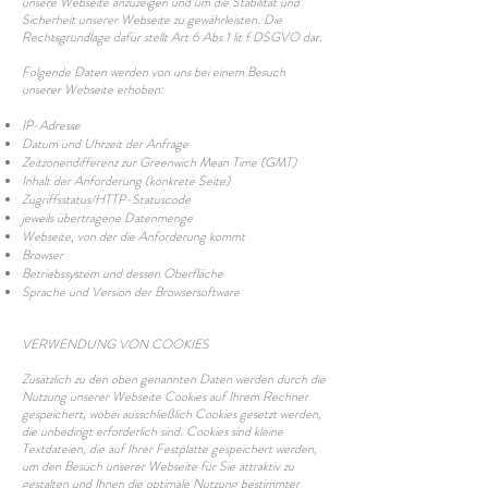
unsere Webseite anzuzeigen und um die Stabilität und
Sicherheit unserer Webseite zu gewährleisten. Die
Rechtsgrundlage dafür stellt Art 6 Abs
1 lit f DSGVO dar.
Folgende Daten werden von uns bei einem Besuch
unserer Webseite erhoben:
IP-Adresse
Datum und Uhrzeit der Anfrage
Zeitzonendifferenz zur Greenwich Mean Time (GMT)
Inhalt der Anforderung (konkrete Seite)
Zugriffsstatus/HTTP-Statuscode
jeweils übertragene Datenmenge
Webseite, von der die Anforderung kommt
Browser
Betriebssystem und dessen Oberfläche
Sprache und Version der Browsersoftware
VERWENDUNG VON COOKIES
Zusätzlich zu den oben genannten Daten werden durch die
Nutzung unserer Webseite Cookies auf Ihrem Rechner
gespeichert, wobei ausschließlich Cookies gesetzt werden,
die unbedingt erforderlich sind. Cookies sind kleine
Textdateien, die auf Ihrer Festplatte gespeichert werden,
um den Besuch unserer Webseite für Sie attraktiv zu
gestalten und Ihnen die optimale Nutzung bestimmter