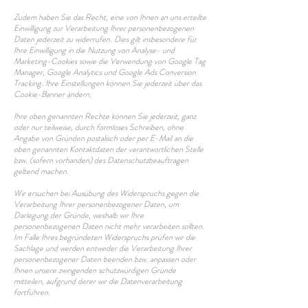
Zudem haben Sie das Recht, eine von Ihnen an uns erteilte
Einwilligung zur Verarbeitung Ihrer personenbezogenen
Daten jederzeit zu widerrufen. Dies gilt insbesondere für
Ihre Einwilligung in die Nutzung von Analyse- und
Marketing-Cookies sowie die Verwendung von Google Tag
Manager, Google Analytics und Google Ads Conversion
Tracking. Ihre Einstellungen können Sie jederzeit über das
Cookie-Banner ändern.
Ihre oben genannten Rechte können Sie jederzeit, ganz
oder nur teilweise, durch formloses Schreiben, ohne
Angabe von Gründen postalisch oder per E-Mail an die
oben genannten Kontaktdaten der verantwortlichen Stelle
bzw. (sofern vorhanden) des Datenschutzbeauftragen
geltend machen.
Wir ersuchen bei Ausübung des Widerspruchs gegen die
Verarbeitung Ihrer personenbezogener Daten, um
Darlegung der Gründe, weshalb wir Ihre
personenbezogenen Daten nicht mehr verarbeiten sollten.
Im Falle Ihres begründeten Widerspruchs prüfen wir die
Sachlage und werden entweder die Verarbeitung Ihrer
personenbezogener Daten beenden bzw. anpassen oder
Ihnen unsere zwingenden schutzwürdigen Gründe
mitteilen, aufgrund derer wir die Datenverarbeitung
fortführen.