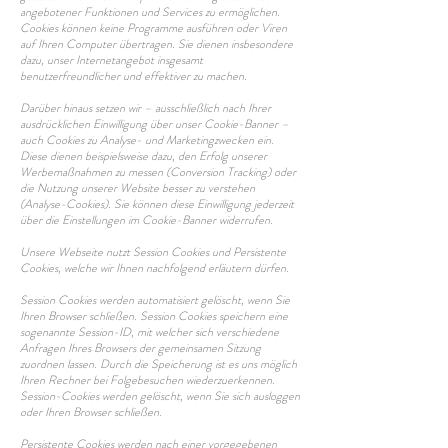
angebotener Funktionen und Services zu ermöglichen.
Cookies können keine Programme ausführen oder Viren
auf Ihren Computer übertragen. Sie dienen insbesondere
dazu, unser Internetangebot insgesamt
benutzerfreundlicher und effektiver zu machen.
Darüber hinaus setzen wir – ausschließlich nach Ihrer
ausdrücklichen Einwilligung über unser Cookie-Banner –
auch Cookies zu Analyse- und Marketingzwecken ein.
Diese dienen beispielsweise dazu, den Erfolg unserer
Werbemaßnahmen zu messen (Conversion Tracking) oder
die Nutzung unserer Website besser zu verstehen
(Analyse-Cookies). Sie können diese Einwilligung jederzeit
über die Einstellungen im Cookie-Banner widerrufen.
Unsere Webseite nutzt Session Cookies und Persistente
Cookies, welche wir Ihnen nachfolgend erläutern dürfen.
Session
Cookies werden automatisiert gelöscht, wenn Sie
Ihren Browser schließen. Session Cookies speichern eine
sogenannte Session-ID, mit welcher sich verschiedene
Anfragen Ihres Browsers der gemeinsamen Sitzung
zuordnen lassen. Durch die Speicherung ist es uns möglich
Ihren Rechner bei Folgebesuchen wiederzuerkennen.
Session-Cookies werden gelöscht, wenn Sie sich ausloggen
oder Ihren Browser schließen.
Persistente Cookies werden nach einer vorgegebenen