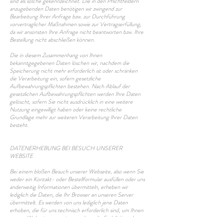
sind als solche gekennzeichnet. Die in den Pflichtfeldern
anzugebenden Daten benötigen wir zwingend zur
Bearbeitung Ihrer Anfrage bzw. zur Durchführung
vorvertraglicher Maßnahmen sowie zur Vertragserfüllung,
da wir ansonsten Ihre Anfrage nicht beantworten bzw. Ihre
Bestellung nicht abschließen können.
Die in diesem Zusammenhang von Ihnen
bekanntgegebenen Daten löschen wir, nachdem die
Speicherung nicht mehr erforderlich ist oder schränken
die Verarbeitung ein, sofern gesetzliche
Aufbewahrungspflichten bestehen. Nach Ablauf der
gesetzlichen Aufbewahrungspflichten werden Ihre Daten
gelöscht, sofern Sie nicht ausdrücklich in eine weitere
Nutzung eingewilligt haben oder keine rechtliche
Grundlage mehr zur weiteren Verarbeitung Ihrer Daten
besteht.
DATENERHEBUNG BEI BESUCH UNSERER
WEBSITE
Bei einem bloßen Besuch unserer Webseite, also wenn Sie
weder ein Kontakt- oder Bestellformular ausfüllen oder uns
anderweitig Informationen übermitteln, erheben wir
lediglich die Daten, die Ihr Browser an unseren Server
übermittelt. Es werden von uns lediglich jene Daten
erhoben, die für uns technisch erforderlich sind, um Ihnen