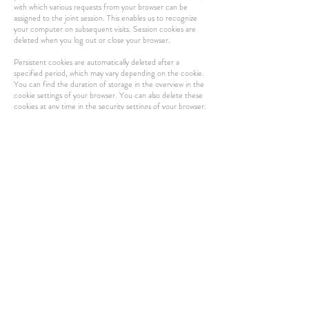
with which various requests from your browser can be
assigned to the joint session. This enables us to recognize
your computer on subsequent visits. Session cookies are
deleted when you log out or close your browser.
Persistent cookies are automatically deleted after a
specified period, which may vary depending on the cookie.
You can find the duration of storage in the overview in the
cookie settings of your browser. You can also delete these
cookies at any time in the security settings of your browser.
It is possible to configure your browser settings so that, for
example, the acceptance of cookies is rejected. If you
would like to know how to take these steps, please use the
help function in your browser.
However, we would like to point out that if you do not
accept cookies, you may not be able to use all the
functions of our website.
GOOGLE TAG MANAGER
We use Google Tag Manager, a service provided by
Google Ireland Limited, Gordon House, Barrow Street,
Dublin 4, Ireland. The Google Tag Manager itself does not
store personal data. It only enables us to integrate and
manage further tools (such as Google Analytics or Google
Ads) via a single interface. These tools are only activated if