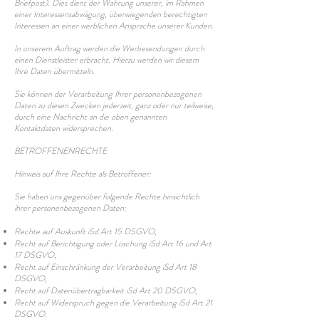
Briefpost). Dies dient der Wahrung unserer, im Rahmen
einer Interessensabwägung, überwiegenden berechtigten
Interessen an einer werblichen Ansprache unserer Kunden.
In unserem Auftrag werden die Werbesendungen durch
einen Dienstleister erbracht. Hierzu werden wir diesem
Ihre Daten übermitteln.
Sie können der Verarbeitung Ihrer personenbezogenen
Daten zu diesen Zwecken jederzeit, ganz oder nur teilweise,
durch eine Nachricht an die oben genannten
Kontaktdaten widersprechen.
BETROFFENENRECHTE
Hinweis auf Ihre Rechte als Betroffener:
Sie haben uns gegenüber folgende Rechte hinsichtlich
ihrer personenbezogenen Daten:
Rechte auf Auskunft iSd Art 15 DSGVO,
Recht auf Berichtigung oder Löschung iSd Art 16 und Art
17 DSGVO,
Recht auf Einschränkung der Verarbeitung iSd Art 18
DSGVO,
Recht auf Datenübertragbarkeit iSd Art 20 DSGVO,
Recht auf Widerspruch gegen die Verarbeitung iSd Art 21
DSGVO.