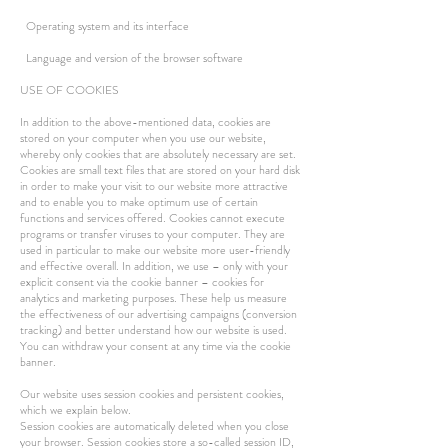
Operating system and its interface
Language and version of the browser software
USE OF COOKIES
In addition to the above-mentioned data, cookies are
stored on your computer when you use our website,
whereby only cookies that are absolutely necessary are set.
Cookies are small text files that are stored on your hard disk
in order to make your visit to our website more attractive
and to enable you to make optimum use of certain
functions and services offered. Cookies cannot execute
programs or transfer viruses to your computer. They are
used in particular to make our website more user-friendly
and effective overall. In addition, we use – only with your
explicit consent via the cookie banner – cookies for
analytics and marketing purposes. These help us measure
the effectiveness of our advertising campaigns (conversion
tracking) and better understand how our website is used.
You can withdraw your consent at any time via the cookie
banner.
Our website uses session cookies and persistent cookies,
which we explain below.
Session cookies are automatically deleted when you close
your browser. Session cookies store a so-called session ID,