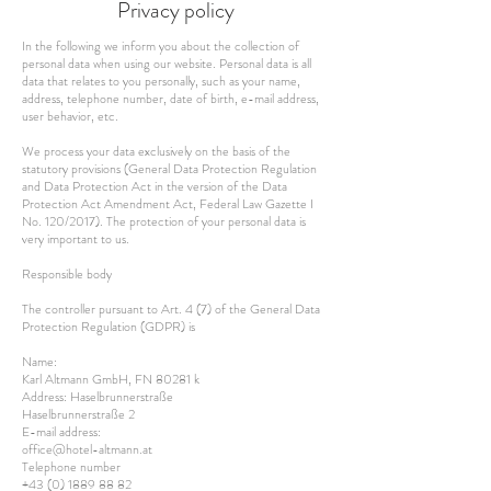
Privacy policy
In the following we inform you about the collection of
personal data when using our website. Personal data is all
data that relates to you personally, such as your name,
address, telephone number, date of birth, e-mail address,
user behavior, etc.
We process your data exclusively on the basis of the
statutory provisions (General Data Protection Regulation
and Data Protection Act in the version of the Data
Protection Act Amendment Act, Federal Law Gazette I
No. 120/2017). The protection of your personal data is
very important to us.
Responsible body
The controller pursuant to Art. 4 (7) of the General Data
Protection Regulation (GDPR) is
Name:
Karl Altmann GmbH, FN 80281 k
Address: Haselbrunnerstraße
Haselbrunnerstraße 2
E-mail address:
office@hotel-altmann.at
Telephone number
+43 (0) 1889 88 82