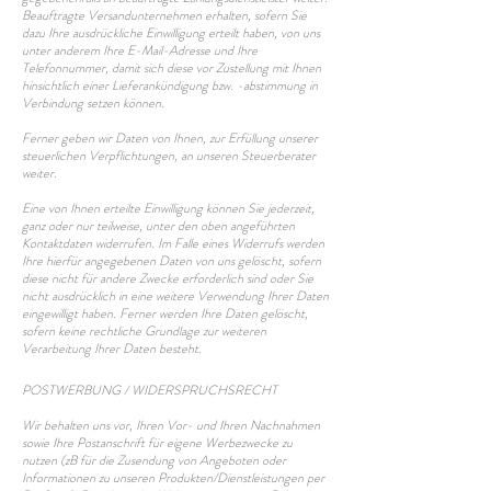
Beauftragte Versandunternehmen erhalten, sofern Sie
dazu Ihre ausdrückliche Einwilligung erteilt haben, von uns
unter anderem Ihre E-Mail-Adresse und Ihre
Telefonnummer, damit sich diese vor Zustellung mit Ihnen
hinsichtlich einer Lieferankündigung bzw. -abstimmung in
Verbindung setzen können.
Ferner geben wir Daten von Ihnen, zur Erfüllung unserer
steuerlichen Verpflichtungen, an unseren Steuerberater
weiter.
Eine von Ihnen erteilte Einwilligung können Sie jederzeit,
ganz oder nur teilweise, unter den oben angeführten
Kontaktdaten widerrufen. Im Falle eines Widerrufs werden
Ihre hierfür angegebenen Daten von uns gelöscht, sofern
diese nicht für andere Zwecke erforderlich sind oder Sie
nicht ausdrücklich in eine weitere Verwendung Ihrer Daten
eingewilligt haben. Ferner werden Ihre Daten gelöscht,
sofern keine rechtliche Grundlage zur weiteren
Verarbeitung Ihrer Daten besteht.
POSTWERBUNG / WIDERSPRUCHSRECHT
Wir behalten uns vor, Ihren Vor- und Ihren Nachnahmen
sowie Ihre Postanschrift für eigene Werbezwecke zu
nutzen (zB für die Zusendung von Angeboten oder
Informationen zu unseren Produkten/Dienstleistungen per