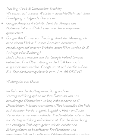
Tracking-Tools & Conversion-Tracking
Wir setzen auf unserer Website – ausschließlich nach Ihrer
Einwilligung – folgende Dienste ein:
Google Analytics 4 (GA4): dient der Analyse des
Nutzerverhaltens. IP-Adressen werden anonymisiert
gespeichert.
Google Ads Conversion Tracking: dient der Messung, ob
nach einem Klick auf unsere Anzeigen bestimmte
Handlungen auf unserer Website ausgeführt wurden (z. B.
Anfrage oder Buchung).
Beide Dienste werden von der Google Ireland Limited
betrieben. Eine Übermittlung in die USA kann nicht
ausgeschlossen werden. Google stützt sich hierfür auf die
EU-Standardvertragsklauseln gem. Art. 46 DSGVO.
W
eitergabe von Daten
Im Rahmen der Auftragsabwicklung und der
Vertragserfüllung geben wir Ihre Daten an von uns
beauftragte Dienstleister weiter, insbesondere an IT-
Dienstleister, Inkassounternehmen/Rechtsanwälte (im Falle
aushaftender Forderungen), Logistik-, Post- und/oder
Versandunternehmen und/oder Kreditinstitute, sofern dies
zur Vertragserfüllung erforderlich ist. Für die Abwicklung
von etwaigen Zahlungen geben wir die erhobenen
Zahlungsdaten an beauftragte Kreditinstitute und
gegebenenfalls an beauftragte Zahlungsdienstleister weiter.