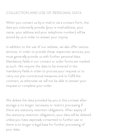
COLLECTION AND USE OF PERSONAL DATA
When you contact us by e-mail or via a contact form, the
data you voluntarily provide (your e-mail address, your
name, your address and your telephone number) will be
stored by us in order to answer your inquiry.
In addition to the use of our website, we also offer various
services. In order to provide these respective services, you
must generally provide us with further personal data.
Mandatory fields in our contact or order forms are marked
as such. We require the data to be entered in the
mandatory fields in order to process your request or to
carry out pre-contractual measures and to fulfill the
contract, as otherwise we will not be able to answer your
request or complete your order.
We delete the data provided by you in this context after
storage is no longer necessary or restrict processing if
there are statutory retention obligations. After expiry of
the statutory retention obligations, your data will be deleted
unless you have expressly consented to further use or
there is no longer a legal basis for further processing of
your data.