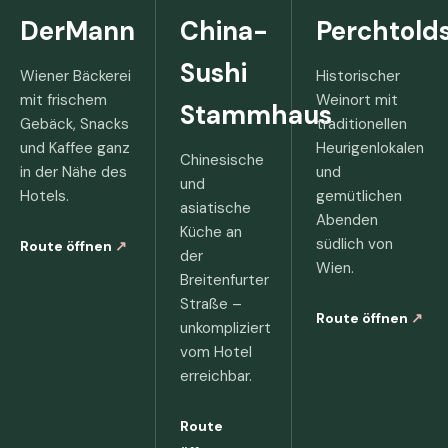
DerMann
China-
Perchtold
Sushi
Wiener Bäckerei
Historischer
mit frischem
Weinort mit
Stammhaus
Gebäck, Snacks
traditionellen
und Kaffee ganz
Heurigenlokalen
Chinesische
in der Nähe des
und
und
Hotels.
gemütlichen
asiatische
Abenden
Küche an
südlich von
Route öffnen
↗
der
Wien.
Breitenfurter
Straße –
Route öffnen
↗
unkompliziert
vom Hotel
erreichbar.
Route