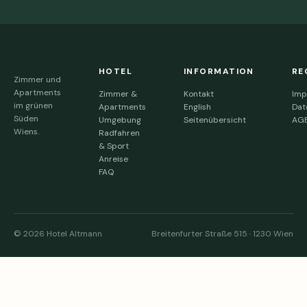
HOTEL
INFORMATION
RE
Zimmer und
Apartments
Zimmer &
Kontakt
Imp
im grünen
Apartments
English
Dat
Süden
Umgebung
Seitenübersicht
AG
Wiens.
Radfahren
& Sport
Anreise
FAQ
©
2026
Hotel Altmann
Breitenfurter Straße 515 · 1230 Wien