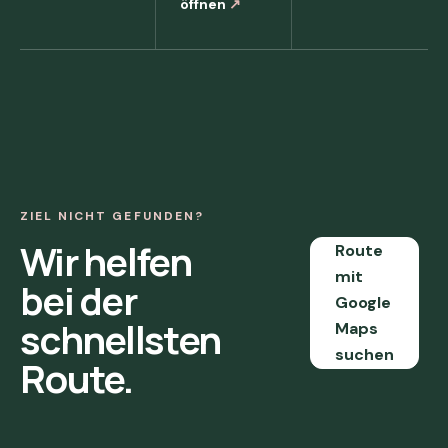
öffnen
↗
ZIEL NICHT GEFUNDEN?
Wir helfen
Route
mit
bei der
Google
schnellsten
Maps
suchen
Route.