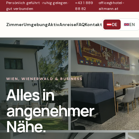
Persönlich geführt · ruhig gelegen ·
+43 1 889
·
office@hotel-
gut verbunden
88 82
altmann.at
Zimmer
Umgebung
Aktiv
Anreise
FAQ
Kontakt
DE
EN
WIEN, WIENERWALD & BUSINESS
Alles in
angenehmer
Nähe.